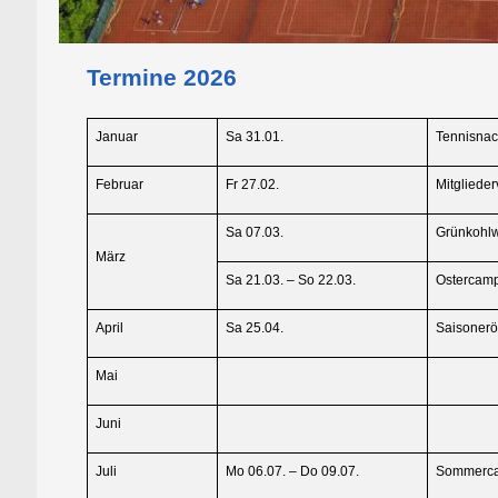
Termine 2026
Januar
Sa 31.01.
Tennisnac
Februar
Fr 27.02.
Mitgliede
Sa 07.03.
Grünkohl
März
Sa 21.03. – So 22.03.
Ostercam
April
Sa 25.04.
Saisonerö
Mai
Juni
Juli
Mo 06.07. – Do 09.07.
Sommerc