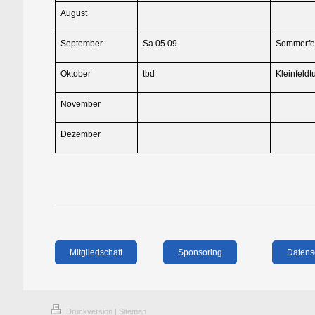
August
September
Sa 05.09.
Sommerfe
Oktober
tbd
Kleinfeldt
November
Dezember
Mitgliedschaft
Sponsoring
Datens
Druckversion
|
Sitemap