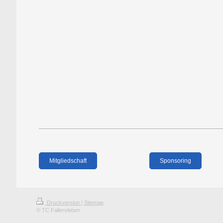
Mitgliedschaft
Sponsoring
Druckversion
|
Sitemap
© TC Fallersleben